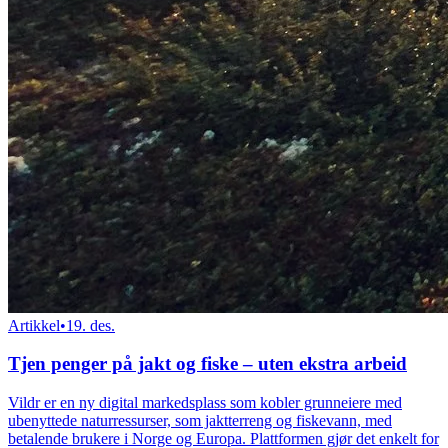
Artikkel
•
19. des.
Tjen penger på jakt og fiske – uten ekstra arbeid
Vildr er en ny digital markedsplass som kobler grunneiere med
ubenyttede naturressurser, som jaktterreng og fiskevann, med
betalende brukere i Norge og Europa. Plattformen gjør det enkelt for