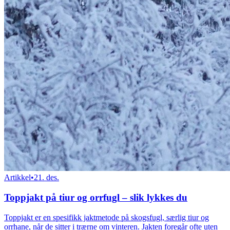
Artikkel
•
21. des.
Toppjakt på tiur og orrfugl – slik lykkes du
Toppjakt er en spesifikk jaktmetode på skogsfugl, særlig tiur og
orrhane, når de sitter i trærne om vinteren. Jakten foregår ofte uten