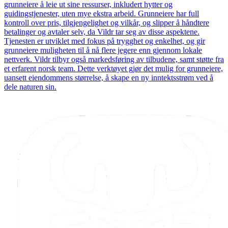
grunneiere å leie ut sine ressurser, inkludert hytter og
guidingstjenester, uten mye ekstra arbeid. Grunneiere har full
kontroll over pris, tilgjengelighet og vilkår, og slipper å håndtere
betalinger og avtaler selv, da Vildr tar seg av disse aspektene.
Tjenesten er utviklet med fokus på trygghet og enkelhet, og gir
grunneiere muligheten til å nå flere jegere enn gjennom lokale
nettverk. Vildr tilbyr også markedsføring av tilbudene, samt støtte fra
et erfarent norsk team. Dette verktøyet gjør det mulig for grunneiere,
uansett eiendommens størrelse, å skape en ny inntektsstrøm ved å
dele naturen sin.