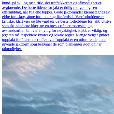
hund, på ski, og med rifle, der treffsikkerhet og tålmodighet er
avgjørende. De beste tidene for jakt er tidlig morgen og sen
ettermiddag, når fuglene topper. Gode jaktområder kjennetegnes av
eldre furuskog, åpne furumoer og lite ferdsel. Værforholdene er
kritiske; klart vær og lite vind gir de beste forholdene for jakt. Utstyr
som ski, vindtette klær, og en presis rifle er essensielt, og
avstandsmåler kan være nyttig for nøyaktighet. Etikk er viktig, og
jegeren må respektere kvoter og lokale regler. Mange velger guidet
toppjakt for å lære mer effektivt. Toppjakt er en utfordrende, men
givende jaktform som belønner de som planlegger godt og har
tålmodighet.