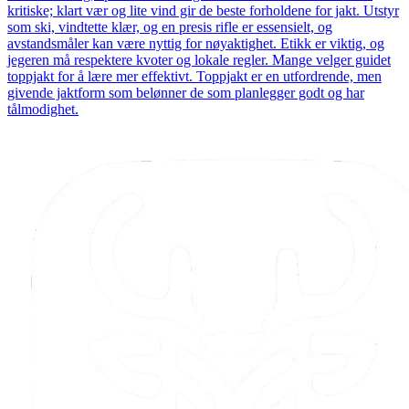
kritiske; klart vær og lite vind gir de beste forholdene for jakt. Utstyr
som ski, vindtette klær, og en presis rifle er essensielt, og
avstandsmåler kan være nyttig for nøyaktighet. Etikk er viktig, og
jegeren må respektere kvoter og lokale regler. Mange velger guidet
toppjakt for å lære mer effektivt. Toppjakt er en utfordrende, men
givende jaktform som belønner de som planlegger godt og har
tålmodighet.