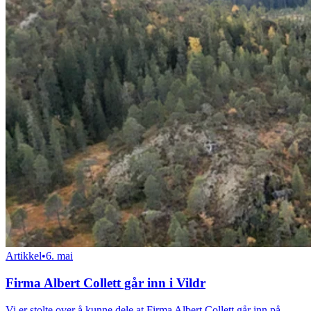
Artikkel
•
6. mai
Firma Albert Collett går inn i Vildr
Vi er stolte over å kunne dele at Firma Albert Collett går inn på