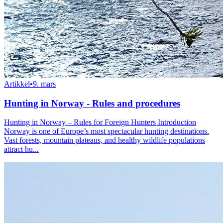
Artikkel
•
9. mars
Hunting in Norway - Rules and procedures
Hunting in Norway – Rules for Foreign Hunters Introduction
Norway is one of Europe’s most spectacular hunting destinations.
Vast forests, mountain plateaus, and healthy wildlife populations
attract hu...