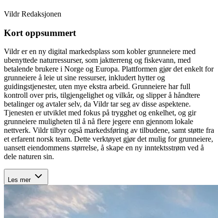
Vildr Redaksjonen
Kort oppsummert
Vildr er en ny digital markedsplass som kobler grunneiere med
ubenyttede naturressurser, som jaktterreng og fiskevann, med
betalende brukere i Norge og Europa. Plattformen gjør det enkelt for
grunneiere å leie ut sine ressurser, inkludert hytter og
guidingstjenester, uten mye ekstra arbeid. Grunneiere har full
kontroll over pris, tilgjengelighet og vilkår, og slipper å håndtere
betalinger og avtaler selv, da Vildr tar seg av disse aspektene.
Tjenesten er utviklet med fokus på trygghet og enkelhet, og gir
grunneiere muligheten til å nå flere jegere enn gjennom lokale
nettverk. Vildr tilbyr også markedsføring av tilbudene, samt støtte fra
et erfarent norsk team. Dette verktøyet gjør det mulig for grunneiere,
uansett eiendommens størrelse, å skape en ny inntektsstrøm ved å
dele naturen sin.
Les mer