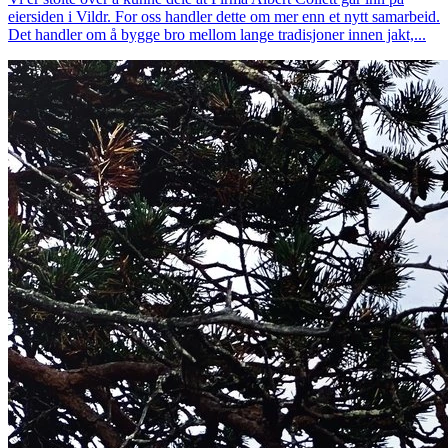
eiersiden i Vildr. For oss handler dette om mer enn et nytt samarbeid.
Det handler om å bygge bro mellom lange tradisjoner innen jakt,...