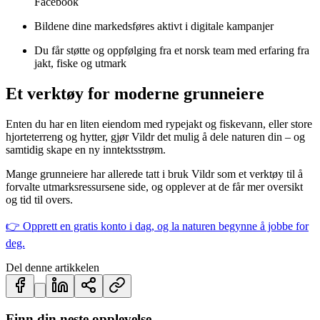
Facebook
Bildene dine markedsføres aktivt i digitale kampanjer
Du får støtte og oppfølging fra et norsk team med erfaring fra
jakt, fiske og utmark
Et verktøy for moderne grunneiere
Enten du har en liten eiendom med rypejakt og fiskevann, eller store
hjorteterreng og hytter, gjør Vildr det mulig å dele naturen din – og
samtidig skape en ny inntektsstrøm.
Mange grunneiere har allerede tatt i bruk Vildr som et verktøy til å
forvalte utmarksressursene side, og opplever at de får mer oversikt
og tid til overs.
👉 Opprett en gratis konto i dag, og la naturen begynne å jobbe for
deg.
Del denne artikkelen
Finn din neste opplevelse