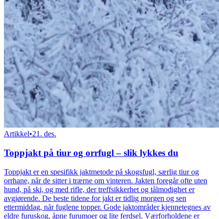
Artikkel
•
21. des.
Toppjakt på tiur og orrfugl – slik lykkes du
Toppjakt er en spesifikk jaktmetode på skogsfugl, særlig tiur og
orrhane, når de sitter i trærne om vinteren. Jakten foregår ofte uten
hund, på ski, og med rifle, der treffsikkerhet og tålmodighet er
avgjørende. De beste tidene for jakt er tidlig morgen og sen
ettermiddag, når fuglene topper. Gode jaktområder kjennetegnes av
eldre furuskog, åpne furumoer og lite ferdsel. Værforholdene er