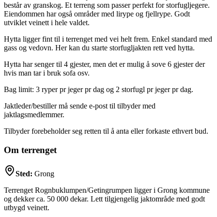
består av granskog. Et terreng som passer perfekt for storfugljegere.
Eiendommen har også områder med lirype og fjellrype. Godt
utviklet veinett i hele valdet.
Hytta ligger fint til i terrenget med vei helt frem. Enkel standard med
gass og vedovn. Her kan du starte storfugljakten rett ved hytta.
Hytta har senger til 4 gjester, men det er mulig å sove 6 gjester der
hvis man tar i bruk sofa osv.
Bag limit: 3 ryper pr jeger pr dag og 2 storfugl pr jeger pr dag.
Jaktleder/bestiller må sende e-post til tilbyder med
jaktlagsmedlemmer.
Tilbyder forebeholder seg retten til å anta eller forkaste ethvert bud.
Om terrenget
Sted:
Grong
Terrenget Rognbuklumpen/Getingrumpen ligger i Grong kommune
og dekker ca. 50 000 dekar. Lett tilgjengelig jaktområde med godt
utbygd veinett.