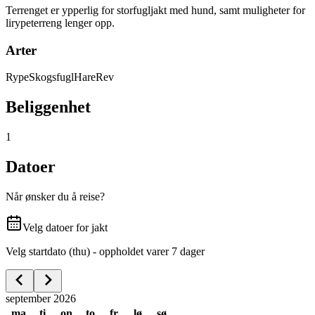
Terrenget er ypperlig for storfugljakt med hund, samt muligheter for
lirypeterreng lenger opp.
Arter
Rype
Skogsfugl
Hare
Rev
Beliggenhet
1
Datoer
Når ønsker du å reise?
Velg datoer for jakt
Velg startdato (thu) - oppholdet varer 7 dager
september 2026
ma
ti
on
to
fr
lø
sø