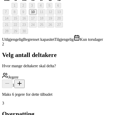
1
2
3
4
5
6
7
8
9
10
11
12
13
14
15
16
17
18
19
20
21
22
23
24
25
26
27
28
29
30
Utilgjengelig
Begrenset kapasitet
Tilgjengelig
Kun torsdager
2
Velg antall deltakere
Hvor mange deltakere skal delta?
Jegere
1
Maks 6 jegere for dette tilbudet
3
Overnatting