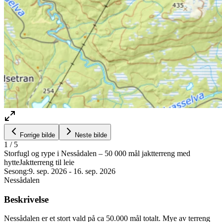
Forrige bilde
Neste bilde
1
/
5
Storfugl og rype i Nessådalen – 50 000 mål jaktterreng med
hytte
Jaktterreng til leie
Sesong:
9. sep. 2026
-
16. sep. 2026
Nessådalen
Beskrivelse
Nessådalen er et stort vald på ca 50.000 mål totalt. Mye av terreng