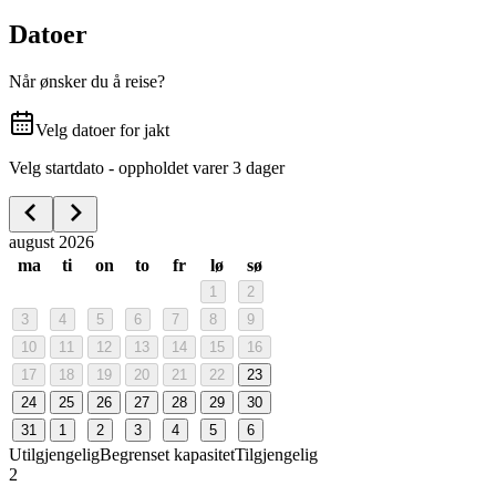
Datoer
Når ønsker du å reise?
Velg datoer for jakt
Velg startdato - oppholdet varer 3 dager
august 2026
ma
ti
on
to
fr
lø
sø
1
2
3
4
5
6
7
8
9
10
11
12
13
14
15
16
17
18
19
20
21
22
23
24
25
26
27
28
29
30
31
1
2
3
4
5
6
Utilgjengelig
Begrenset kapasitet
Tilgjengelig
2