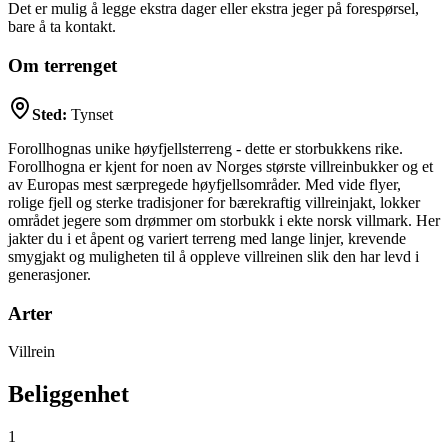
Det er mulig å legge ekstra dager eller ekstra jeger på forespørsel,
bare å ta kontakt.
Om terrenget
Sted:
Tynset
Forollhognas unike høyfjellsterreng - dette er storbukkens rike.
Forollhogna er kjent for noen av Norges største villreinbukker og et
av Europas mest særpregede høyfjellsområder. Med vide flyer,
rolige fjell og sterke tradisjoner for bærekraftig villreinjakt, lokker
området jegere som drømmer om storbukk i ekte norsk villmark. Her
jakter du i et åpent og variert terreng med lange linjer, krevende
smygjakt og muligheten til å oppleve villreinen slik den har levd i
generasjoner.
Arter
Villrein
Beliggenhet
1