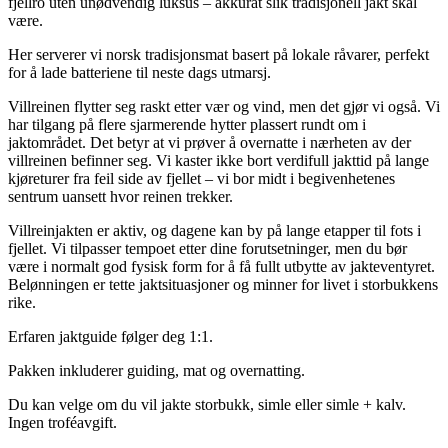
fjellro uten unødvendig luksus – akkurat slik tradisjonell jakt skal
være.
Her serverer vi norsk tradisjonsmat basert på lokale råvarer, perfekt
for å lade batteriene til neste dags utmarsj.
Villreinen flytter seg raskt etter vær og vind, men det gjør vi også. Vi
har tilgang på flere sjarmerende hytter plassert rundt om i
jaktområdet. Det betyr at vi prøver å overnatte i nærheten av der
villreinen befinner seg. Vi kaster ikke bort verdifull jakttid på lange
kjøreturer fra feil side av fjellet – vi bor midt i begivenhetenes
sentrum uansett hvor reinen trekker.
Villreinjakten er aktiv, og dagene kan by på lange etapper til fots i
fjellet. Vi tilpasser tempoet etter dine forutsetninger, men du bør
være i normalt god fysisk form for å få fullt utbytte av jakteventyret.
Belønningen er tette jaktsituasjoner og minner for livet i storbukkens
rike.
Erfaren jaktguide følger deg 1:1.
Pakken inkluderer guiding, mat og overnatting.
Du kan velge om du vil jakte storbukk, simle eller simle + kalv.
Ingen troféavgift.