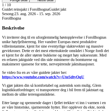
Forrige bilde
Neste bilde
1
/
10
Guidet reinsjakt i Forollhogna
Guidet jakt
Sesong:
23. aug. 2026
-
15. sep. 2026
Forollhogna
Beskrivelse
Vi inviterer deg til en uforglemmelig høstopplevelse i Forollhognas
unike høyfjellsterreng. Her vandrer Europas mest produktive
villreinstamme, kjent for sine eventyrlige slaktevekter og massive
gevirkroner. Dette er det mest ettertraktede området i Norge fordi det
er kjent for de aller største bukkene og meget høy suksessrate. Med
en erfaren jaktguide ved din side minimerer du bomturene og
maksimerer sjansene for tette, nervepirrende jaktsituasjoner.
Se video fra en av våre guidete jakter her:
https://www.youtube.com/watch?v=UtoSdtyOqU
Vi gjør jakten din så komfortabel og autentisk som mulig. Glem
logistikkutfordringer; vi transporterer deg i bil frem til jaktstart og
mellom de ulike terrengområdene.
Etter lange og spennende dager i fjellet trekker vi inn i varmen i en
av våre historiske, sjarmerende hytter. Her opplever du ekte, norsk