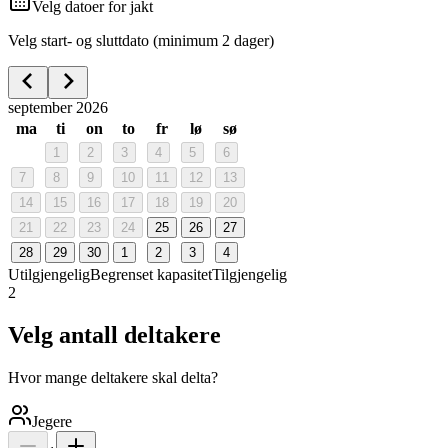
Velg datoer for jakt
Velg start- og sluttdato (minimum 2 dager)
september 2026
ma
ti
on
to
fr
lø
sø
1
2
3
4
5
6
7
8
9
10
11
12
13
14
15
16
17
18
19
20
21
22
23
24
25
26
27
28
29
30
1
2
3
4
Utilgjengelig
Begrenset kapasitet
Tilgjengelig
2
Velg antall deltakere
Hvor mange deltakere skal delta?
Jegere