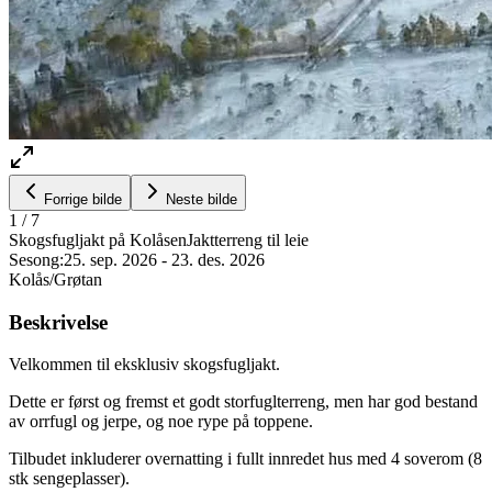
Forrige bilde
Neste bilde
1
/
7
Skogsfugljakt på Kolåsen
Jaktterreng til leie
Sesong:
25. sep. 2026
-
23. des. 2026
Kolås/Grøtan
Beskrivelse
Velkommen til eksklusiv skogsfugljakt.
Dette er først og fremst et godt storfuglterreng, men har god bestand
av orrfugl og jerpe, og noe rype på toppene.
Tilbudet inkluderer overnatting i fullt innredet hus med 4 soverom (8
stk sengeplasser).