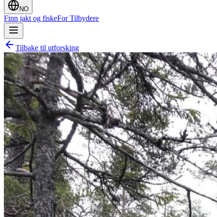
NO
Finn jakt og fiske
For Tilbydere
Tilbake til utforsking