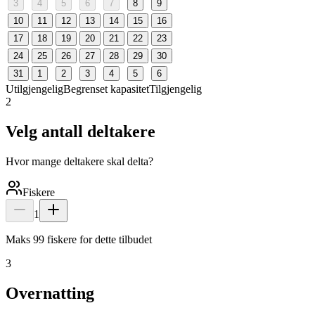
3
4
5
6
7
8
9
10
11
12
13
14
15
16
17
18
19
20
21
22
23
24
25
26
27
28
29
30
31
1
2
3
4
5
6
Utilgjengelig
Begrenset kapasitet
Tilgjengelig
2
Velg antall deltakere
Hvor mange deltakere skal delta?
Fiskere
1
Maks 99 fiskere for dette tilbudet
3
Overnatting