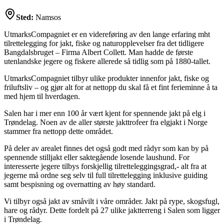
Sted:
Namsos
UtmarksCompagniet er en videreføring av den lange erfaring mht
tilrettelegging for jakt, fiske og naturopplevelser fra det tidligere
Bangdalsbruget – Firma Albert Collett. Man hadde de første
utenlandske jegere og fiskere allerede så tidlig som på 1880-tallet.
UtmarksCompagniet tilbyr ulike produkter innenfor jakt, fiske og
friluftsliv – og gjør alt for at nettopp du skal få et fint ferieminne å ta
med hjem til hverdagen.
Salen har i mer enn 100 år vært kjent for spennende jakt på elg i
Trøndelag. Noen av de aller største jakttrofeer fra elgjakt i Norge
stammer fra nettopp dette området.
På deler av arealet finnes det også godt med rådyr som kan by på
spennende stilljakt eller saktegående losende laushund. For
interesserte jegere tilbys forskjellig tilretteleggingsgrad,- alt fra at
jegerne må ordne seg selv til full tilrettelegging inklusive guiding
samt bespisning og overnatting av høy standard.
Vi tilbyr også jakt av småvilt i våre områder. Jakt på rype, skogsfugl,
hare og rådyr. Dette fordelt på 27 ulike jaktterreng i Salen som ligger
i Trøndelag.