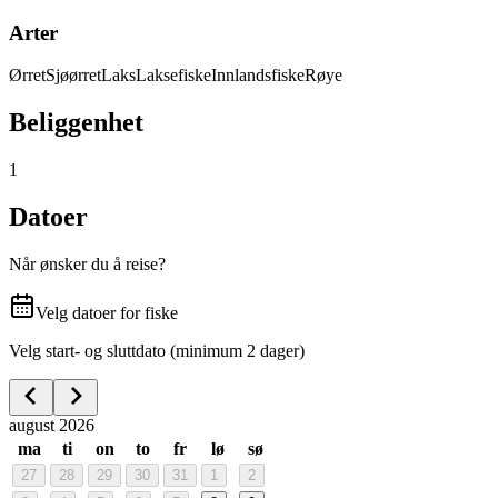
Arter
Ørret
Sjøørret
Laks
Laksefiske
Innlandsfiske
Røye
Beliggenhet
1
Datoer
Når ønsker du å reise?
Velg datoer for fiske
Velg start- og sluttdato (minimum 2 dager)
august 2026
ma
ti
on
to
fr
lø
sø
27
28
29
30
31
1
2