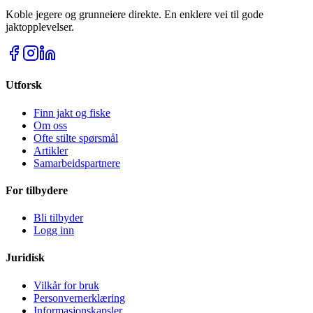
Koble jegere og grunneiere direkte. En enklere vei til gode
jaktopplevelser.
Utforsk
Finn jakt og fiske
Om oss
Ofte stilte spørsmål
Artikler
Samarbeidspartnere
For tilbydere
Bli tilbyder
Logg inn
Juridisk
Vilkår for bruk
Personvernerklæring
Informasjonskapsler